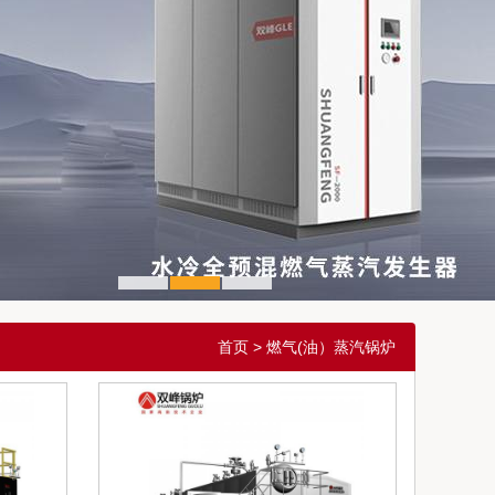
1
2
3
首页
> 燃气(油）蒸汽锅炉